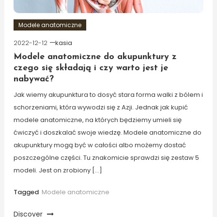
Modele anatomiczne
2022-12-12
kasia
Modele anatomiczne do akupunktury z
czego się składają i czy warto jest je
nabywać?
Jak wiemy akupunktura to dosyć stara forma walki z bólem i
schorzeniami, która wywodzi się z Azji. Jednak jak kupić
modele anatomiczne, na których będziemy umieli się
ćwiczyć i doszkalać swoje wiedzę. Modele anatomiczne do
akupunktury mogą być w całości albo możemy dostać
poszczególne części. Tu znakomicie sprawdzi się zestaw 5
modeli. Jest on zrobiony […]
Tagged
Modele anatomiczne
Discover