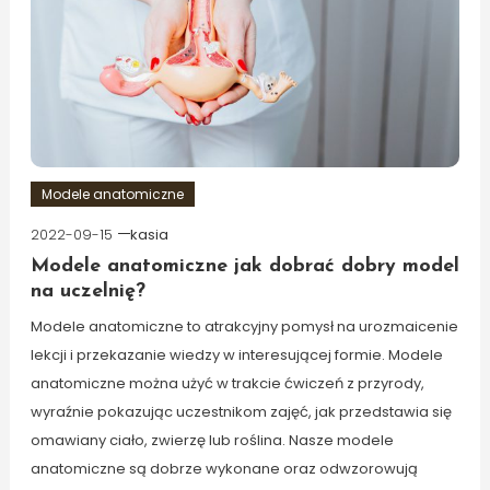
Modele anatomiczne
2022-09-15
kasia
Modele anatomiczne jak dobrać dobry model
na uczelnię?
Modele anatomiczne to atrakcyjny pomysł na urozmaicenie
lekcji i przekazanie wiedzy w interesującej formie. Modele
anatomiczne można użyć w trakcie ćwiczeń z przyrody,
wyraźnie pokazując uczestnikom zajęć, jak przedstawia się
omawiany ciało, zwierzę lub roślina. Nasze modele
anatomiczne są dobrze wykonane oraz odwzorowują