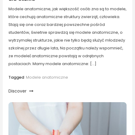
Modele anatomiczne, jak większość osób zna są to modele,
które cechują anatomiczne struktury zwierząt, człowieka.
Stają się one coraz bardziej powszechne pośród
studentów, świetnie sprawdzą się modele anatomiczne, o
wytrzymałej strukturze, jakie nie tylko będą służyć młodzieży
szkolnej przez długie lata, Na początku należy wspomnieć,
ze modele| anatomiczne powstają w odrębnych
postaciach. Mamy modele anatomiczne: […]
Tagged
Modele anatomiczne
Discover