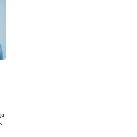
–
ją
zy