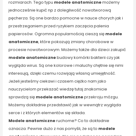
rozmiarach. Tego typu
modele anatomiczne
możemy
jednocześnie kupić np z dolegliwość nowotworową
pęcherza. Są one bardzo pomocne w nauce chorych jak i
przestrzeganiem przed ryzykiem zaczęcia palenia
papierosów. Ogromna popularnością cieszą się
modele
anatomiczne
, które pokazują zmiany chorobowe w
procesie nowotworowym. Możemy także dla dzieci zakupić
modele anatomiczne
budowy komórki bakterii czy jak
wygląda wirus. Są one kolorowe i maluchy chętnie się nimi
interesują, dzięki czemu rozwijają własną umiejętność.
Jeżeli jesteśmy ciekawi i czasem ciężko nam jako
nauczycielom przekazać wiedzę tutaj znakomicie
sprawdzą się
modele anatomiczne
przekroju mózgu.
Możemy dokładnie przedstawić jak w wewnątrz wygląda
serce i z których elementów się składa.
Modele anatomiczne
ruchome? Co to dokładnie
oznacza. Pewnie dużo z nas pomyśli, że są to
modele