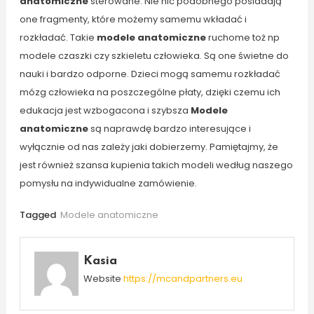
anatomiczne
sterowane. Nie nic podobnego posiadają
one fragmenty, które możemy samemu wkładać i
rozkładać. Takie
modele anatomiczne
ruchome toż np
modele czaszki czy szkieletu człowieka. Są one świetne do
nauki i bardzo odporne. Dzieci mogą samemu rozkładać
mózg człowieka na poszczególne płaty, dzięki czemu ich
edukacja jest wzbogacona i szybsza
Modele
anatomiczne
są naprawdę bardzo interesujące i
wyłącznie od nas zależy jaki dobierzemy. Pamiętajmy, że
jest również szansa kupienia takich modeli według naszego
pomysłu na indywidualne zamówienie.
Tagged
Modele anatomiczne
Kasia
Website
https://mcandpartners.eu