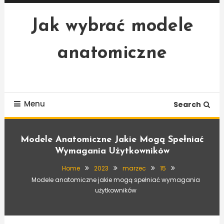
Skip
To
Jak wybrać modele
Content
anatomiczne
Menu
Search
Modele Anatomiczne Jakie Mogą Spełniać
Wymagania Użytkowników
Home
2023
marzec
15
Modele anatomiczne jakie mogą spełniać wymagania
użytkowników