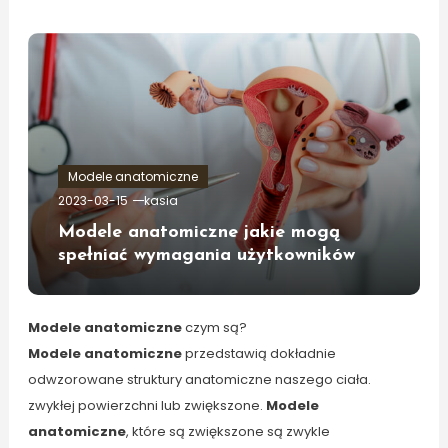
Modele anatomiczne
2023-03-15
kasia
Modele anatomiczne jakie mogą
spełniać wymagania użytkowników
Modele anatomiczne
czym są?
Modele anatomiczne
przedstawią dokładnie
odwzorowane struktury anatomiczne naszego ciała.
zwykłej powierzchni lub zwiększone.
Modele
anatomiczne
, które są zwiększone są zwykle