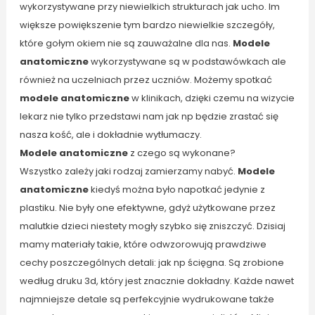
wykorzystywane przy niewielkich strukturach jak ucho. Im
większe powiększenie tym bardzo niewielkie szczegóły,
które gołym okiem nie są zauważalne dla nas.
Modele
anatomiczne
wykorzystywane są w podstawówkach ale
również na uczelniach przez uczniów. Możemy spotkać
modele anatomiczne
w klinikach, dzięki czemu na wizycie
lekarz nie tylko przedstawi nam jak np będzie zrastać się
nasza kość, ale i dokładnie wytłumaczy.
Modele anatomiczne
z czego są wykonane?
Wszystko zależy jaki rodzaj zamierzamy nabyć.
Modele
anatomiczne
kiedyś można było napotkać jedynie z
plastiku. Nie były one efektywne, gdyż użytkowane przez
malutkie dzieci niestety mogły szybko się zniszczyć. Dzisiaj
mamy materiały takie, które odwzorowują prawdziwe
cechy poszczególnych detali: jak np ścięgna. Są zrobione
według druku 3d, który jest znacznie dokładny. Każde nawet
najmniejsze detale są perfekcyjnie wydrukowane także