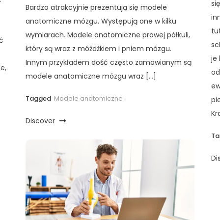
si
Bardzo atrakcyjnie prezentują się modele
in
anatomiczne mózgu. Występują one w kilku
tu
wymiarach. Modele anatomiczne prawej półkuli,
ć
sc
który są wraz z móżdżkiem i pniem mózgu.
je
Innym przykładem dość często zamawianym są
e,
od
modele anatomiczne mózgu wraz […]
ew
Tagged
Modele anatomiczne
pi
Kr
Discover
T
Di