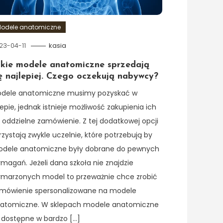
odele anatomiczne
23-04-11
kasia
akie modele anatomiczne sprzedają
ę najlepiej. Czego oczekują nabywcy?
dele anatomiczne musimy pozyskać w
lepie, jednak istnieje możliwość zakupienia ich
 oddzielne zamówienie. Z tej dodatkowej opcji
rzystają zwykle uczelnie, które potrzebują by
dele anatomiczne były dobrane do pewnych
magań. Jeżeli dana szkoła nie znajdzie
marzonych model to przeważnie chce zrobić
mówienie spersonalizowane na modele
atomiczne. W sklepach modele anatomiczne
 dostępne w bardzo […]