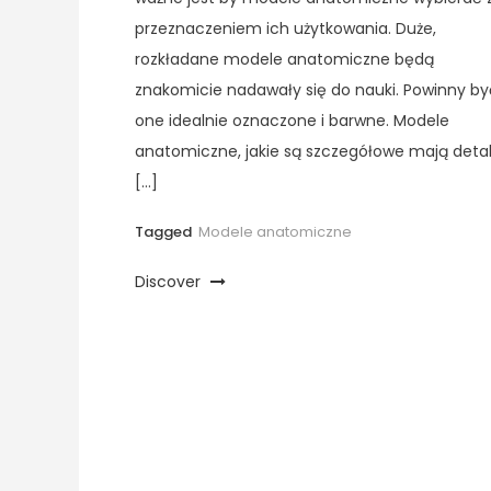
przeznaczeniem ich użytkowania. Duże,
rozkładane modele anatomiczne będą
znakomicie nadawały się do nauki. Powinny by
one idealnie oznaczone i barwne. Modele
anatomiczne, jakie są szczegółowe mają detal
[…]
Tagged
Modele anatomiczne
Discover