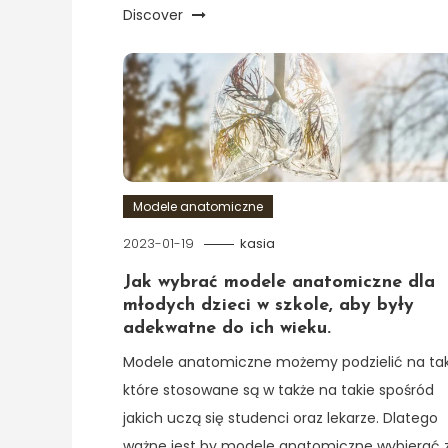
Discover
Modele anatomiczne
2023-01-19
kasia
Jak wybrać modele anatomiczne dla
młodych dzieci w szkole, aby były
adekwatne do ich wieku.
Modele anatomiczne możemy podzielić na tak
które stosowane są w także na takie spośród
jakich uczą się studenci oraz lekarze. Dlatego
ważne jest by modele anatomiczne wybierać 