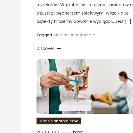
rozmiarów. Wątroba jest tu przedstawiona wra
trzustką i pęcherzem żółciowym. Wszelkie te
aspekty możemy dowolnie wyciągać. Jest […]
Tagged
Modele anatomiczne
Discover
Modele anatomiczne
2023-03-07
kasia