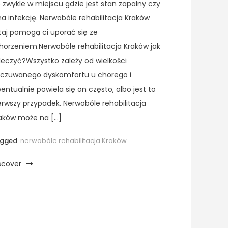
ę zwykle w miejscu gdzie jest stan zapalny czy
na infekcję. Nerwobóle rehabilitacja Kraków
taj pomogą ci uporać się ze
horzeniem.Nerwobóle rehabilitacja Kraków jak
 leczyć?Wszystko zależy od wielkości
czuwanego dyskomfortu u chorego i
entualnie powiela się on często, albo jest to
erwszy przypadek. Nerwobóle rehabilitacja
aków może na […]
agged
nerwobóle rehabilitacja Kraków
scover