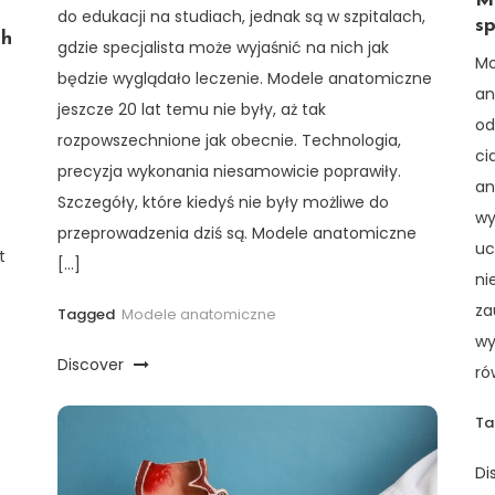
M
do edukacji na studiach, jednak są w szpitalach,
s
ch
gdzie specjalista może wyjaśnić na nich jak
Mo
będzie wyglądało leczenie. Modele anatomiczne
an
jeszcze 20 lat temu nie były, aż tak
od
rozpowszechnione jak obecnie. Technologia,
ci
precyzja wykonania niesamowicie poprawiły.
an
Szczegóły, które kiedyś nie były możliwe do
wy
przeprowadzenia dziś są. Modele anatomiczne
uc
t
[…]
ni
za
Tagged
Modele anatomiczne
wy
Discover
ró
T
Di