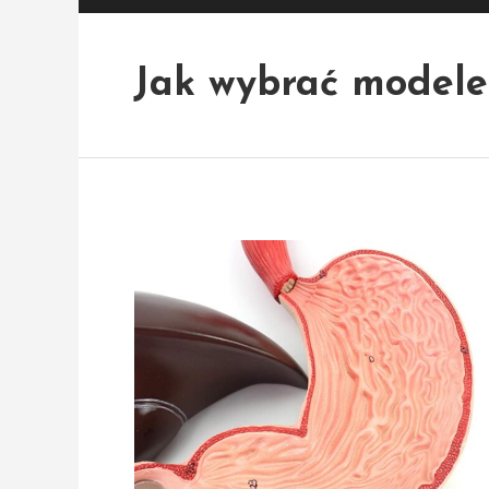
Skip
To
Content
Jak wybrać modele