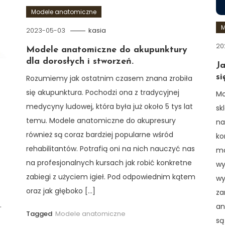
Modele anatomiczne
M
2023-05-03
kasia
20
Modele anatomiczne do akupunktury
dla dorosłych i stworzeń.
J
si
Rozumiemy jak ostatnim czasem znana zrobiła
się akupunktura. Pochodzi ona z tradycyjnej
Mo
medycyny ludowej, która była już około 5 tys lat
sk
temu. Modele anatomiczne do akupresury
na
również są coraz bardziej popularne wśród
ko
rehabilitantów. Potrafią oni na nich nauczyć nas
mo
na profesjonalnych kursach jak robić konkretne
wy
zabiegi z użyciem igieł. Pod odpowiednim kątem
wy
oraz jak głęboko […]
za
.
an
Tagged
Modele anatomiczne
są